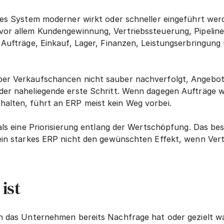
ches System moderner wirkt oder schneller eingeführt wer
vor allem Kundengewinnung, Vertriebssteuerung, Pipelin
 Aufträge, Einkauf, Lager, Finanzen, Leistungserbringung
er Verkaufschancen nicht sauber nachverfolgt, Angebote n
der naheliegende erste Schritt. Wenn dagegen Aufträge wa
alten, führt an ERP meist kein Weg vorbei.
 als eine Priorisierung entlang der Wertschöpfung. Das be
 ein starkes ERP nicht den gewünschten Effekt, wenn Ver
ist
n das Unternehmen bereits Nachfrage hat oder gezielt wac