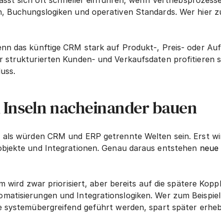
ässt sich oft schneller einführen, wenn Vertriebsprozesse 
 Buchungslogiken und operativen Standards. Wer hier zu f
nn das künftige CRM stark auf Produkt-, Preis- oder Auft
strukturierten Kunden- und Verkaufsdaten profitieren sol
uss.
i Inseln nacheinander bauen
 als würden CRM und ERP getrennte Welten sein. Erst wir
objekte und Integrationen. Genau daraus entstehen 
neue 
 wird zwar priorisiert, aber bereits auf die spätere Koppl
atisierungen und Integrationslogiken. Wer zum Beispiel 
e systemübergreifend geführt werden, spart später erhebl