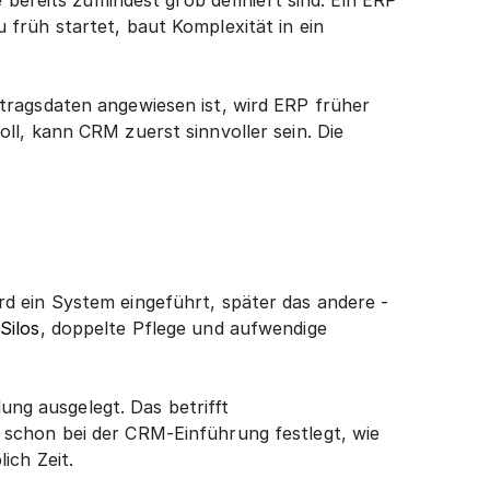
bereits zumindest grob definiert sind. Ein ERP 
rüh startet, baut Komplexität in ein 
ragsdaten angewiesen ist, wird ERP früher 
l, kann CRM zuerst sinnvoller sein. Die 
d ein System eingeführt, später das andere - 
Silos
, doppelte Pflege und aufwendige 
ung ausgelegt. Das betrifft 
schon bei der CRM-Einführung festlegt, wie 
ich Zeit.