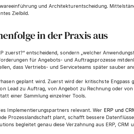
ftwareeinführung und Architekturentscheidung. Mittelst
tes Zielbild.
henfolge in der Praxis aus
 ERP zuerst?“ entscheidend, sondern „welcher Anwendungsf
nforderungen für Angebots- und Auftragsprozesse mitdenk
tellen, dass Vertriebs- und Serviceteams später sauber a
n Phasen geplant wird. Zuerst wird der kritischste Engpass
on Lead zu Auftrag, von Angebot zu Rechnung oder von 
 statt einer Sammlung einzelner Tools.
es Implementierungspartners relevant. Wer 
ERP und CR
de Prozesslandschaft plant, schafft bessere Datenflüsse
tions begleitet genau diese Verzahnung aus ERP, CRM und