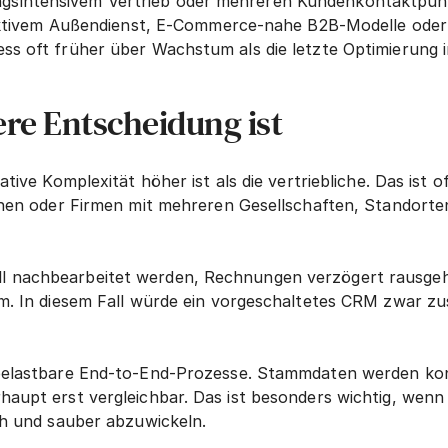
sintensivem Vertrieb oder mehreren Kundenkontaktpunkt
t aktivem Außendienst, E-Commerce-nahe B2B-Modelle oder
ss oft früher über Wachstum als die letzte Optimierung i
re Entscheidung ist
ative Komplexität höher ist als die vertriebliche. Das ist
ionen oder Firmen mit mehreren Gesellschaften, Standort
 nachbearbeitet werden, Rechnungen verzögert rausgehe
m. In diesem Fall würde ein vorgeschaltetes CRM zwar zus
 belastbare End-to-End-Prozesse. Stammdaten werden kon
haupt erst vergleichbar. Das ist besonders wichtig, wenn
ch und sauber abzuwickeln.